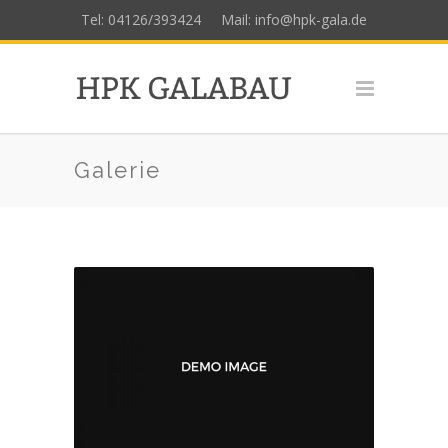
Tel: 04126/393424
Mail: info@hpk-gala.de
Galerie