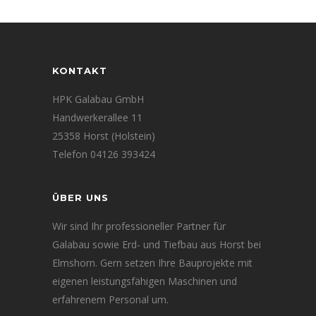
KONTAKT
HPK Galabau GmbH
Handwerkerallee 11
25358 Horst (Holstein)
Telefon 04126 393424
ÜBER UNS
Wir sind Ihr professioneller Partner für
Galabau sowie Erd- und Tiefbau aus Horst bei
Elmshorn. Gern setzen Ihre Bauprojekte mit
eigenen leistungsfähigen Maschinen und
erfahrenem Personal um.