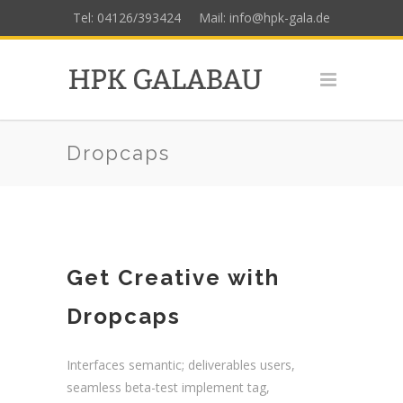
Tel: 04126/393424
Mail: info@hpk-gala.de
Dropcaps
Get Creative with
Dropcaps
Interfaces semantic; deliverables users,
seamless beta-test implement tag,