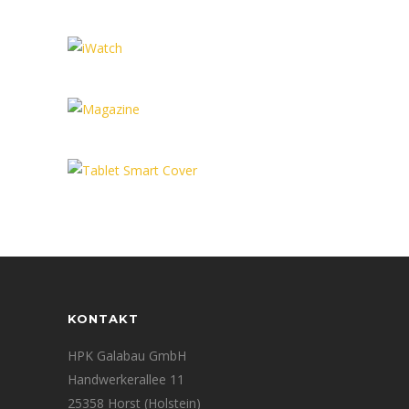
KONTAKT
HPK Galabau GmbH
Handwerkerallee 11
25358 Horst (Holstein)