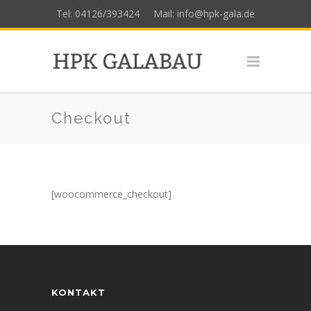
Tel: 04126/393424
Mail: info@hpk-gala.de
Checkout
[woocommerce_checkout]
KONTAKT